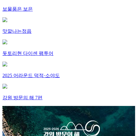
보물품은 보은
맛깔나는정읍
돗토리현 다이센 팸투어
2025 어라운드 덕적·소야도
강원 방문의 해 7편