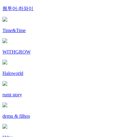
웹투어-하와이
Time&Time
WITHGROW
Haloworld
rumi story
demu & filhos