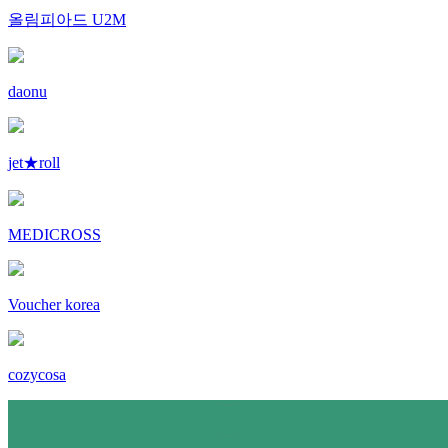
올림피아드 U2M
daonu
jet★roll
MEDICROSS
Voucher korea
cozycosa