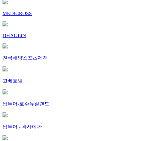
MEDICROSS
DHAOLIN
전국해양스포츠제전
고베호텔
웹투어-호주뉴질랜드
웹투어 - 괌사이판