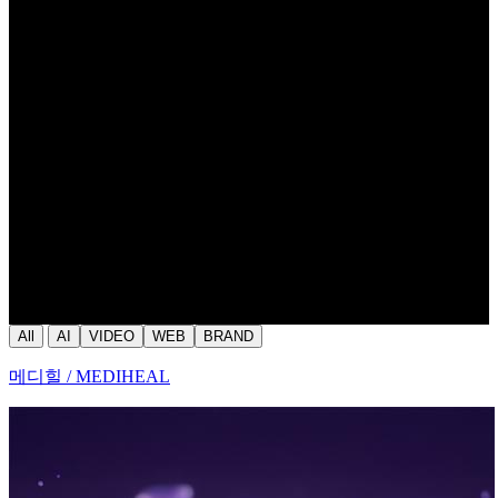
All
AI
VIDEO
WEB
BRAND
메디힐 / MEDIHEAL