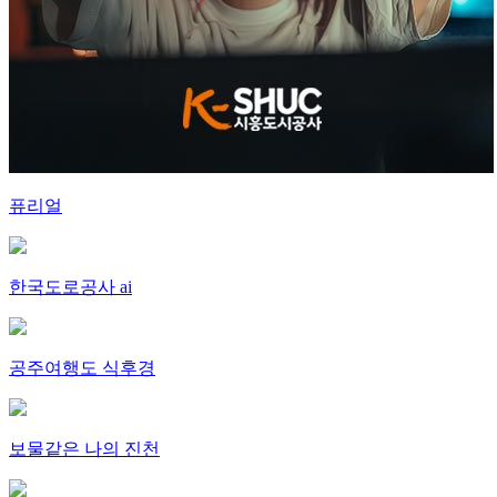
퓨리얼
한국도로공사 ai
공주여행도 식후경
보물같은 나의 진천