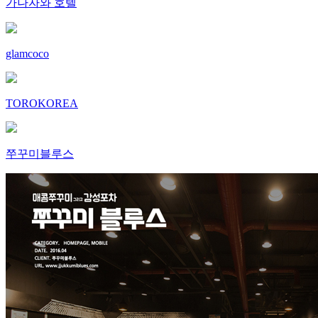
가나자와 호텔
glamcoco
TOROKOREA
쭈꾸미블루스