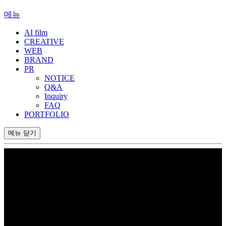
메뉴
AI film
CREATIVE
WEB
BRAND
PR
NOTICE
Q&A
Inquiry
FAQ
PORTFOLIO
메뉴
닫기