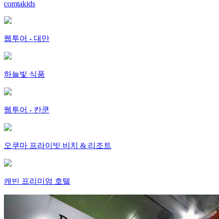
comtakids
웹투어 - 대만
하늘빛 식품
웹투어 - 칸쿤
오쿠마 프라이빗 비치 & 리조트
캐빈 프리미엄 호텔