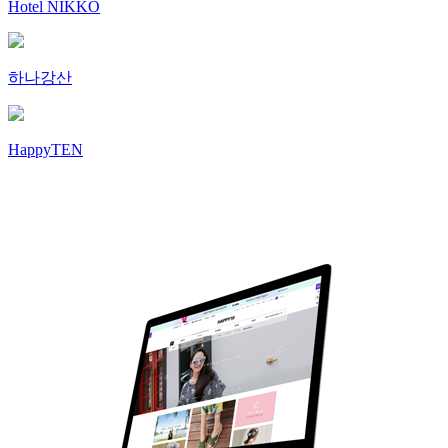
Hotel NIKKO
하나강산
HappyTEN