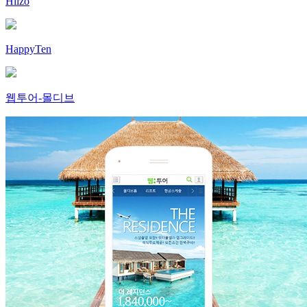
Hilzo
HappyTen
웹투어-몰디브